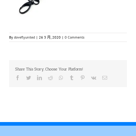
By
doveflyunited
|
26 3 月, 2020
|
0 Comments
Share This Story, Choose Your Platform!
Facebook
Twitter
LinkedIn
Reddit
Whatsapp
Tumblr
Pinterest
Vk
Email