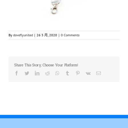
By
doveflyunited
|
26 3 月, 2020
|
0 Comments
Share This Story, Choose Your Platform!
Facebook
Twitter
LinkedIn
Reddit
Whatsapp
Tumblr
Pinterest
Vk
Email