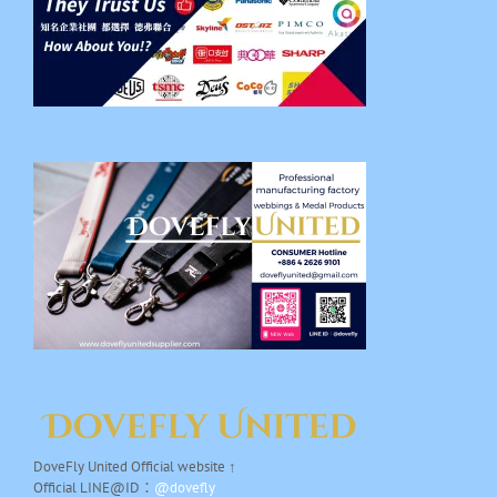
DoveFly United Official website ↑
Official LINE@ID：
@dovefly