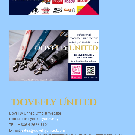
DoveFly United Official website ↑
Official LINE@ID：
@dovefly
TEL : + 886 4 2626 9101
E-mail :
sales@doveflyunited.com