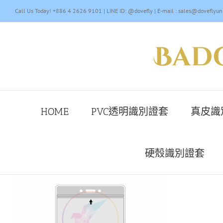
Skip
Call Us Today! +886 4 2626 9101 | LINE ID: @dovefly | E-mail : sales@doveflyun
to
content
HOME
PVC透明識別證套
真皮識
硬殼識別證套