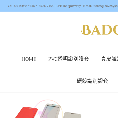
Skip
Call Us Today! +886 4 2626 9101 | LINE ID: @dovefly | E-mail : sales@doveflyun
to
content
HOME
PVC透明識別證套
真皮識
硬殼識別證套