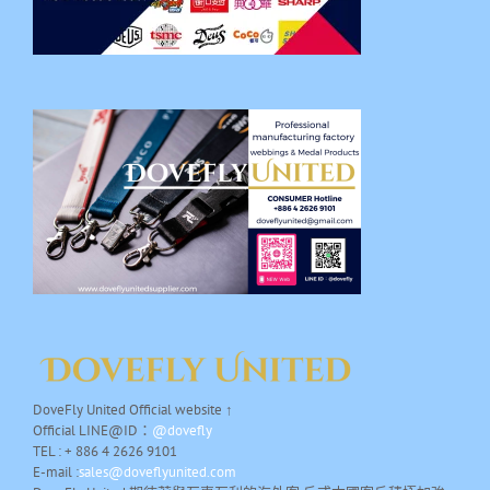
DoveFly United Official website ↑
Official LINE@ID：
@dovefly
TEL : + 886 4 2626 9101
E-mail :
sales@doveflyunited.com