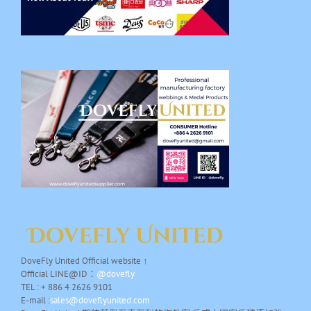
DoveFly United Official website ↑
Official LINE@ID：
@dovefly
TEL : + 886 4 2626 9101
E-mail :
sales@doveflyunited.com