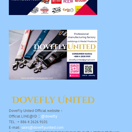
DoveFly United Official website ↑
Official LINE@ID：
@dovefly
TEL : + 886 4 2626 9101
E-mail :
sales@doveflyunited.com