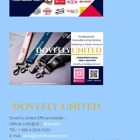
DoveFly United Official website ↑
Official LINE@ID：
@dovefly
TEL : + 886 4 2626 9101
E-mail :
sales@doveflyunited.com