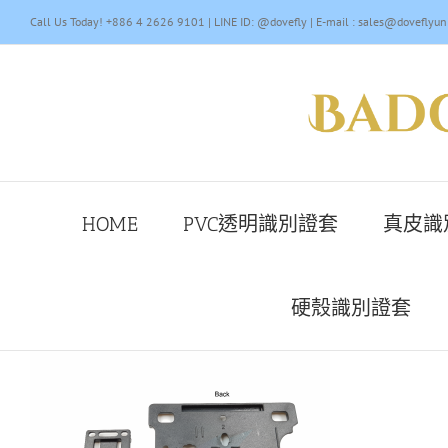
Skip
Call Us Today! +886 4 2626 9101 | LINE ID: @dovefly | E-mail : sales@doveflyun
to
content
HOME
PVC透明識別證套
真皮識
硬殼識別證套