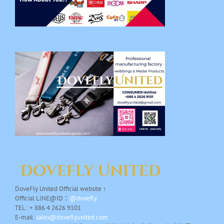
DoveFly United Official website ↑
Official LINE@ID：
@dovefly
TEL : + 886 4 2626 9101
E-mail :
sales@doveflyunited.com