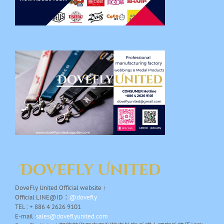
DoveFly United Official website ↑
Official LINE@ID：
@dovefly
TEL : + 886 4 2626 9101
E-mail :
sales@doveflyunited.com