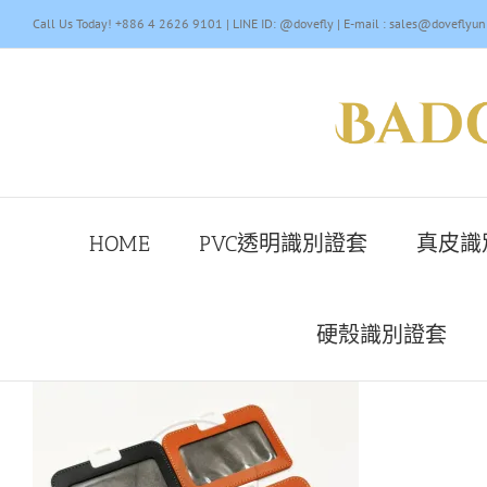
Skip
Call Us Today! +886 4 2626 9101 | LINE ID: @dovefly | E-mail : sales@doveflyun
to
content
HOME
PVC透明識別證套
真皮識
硬殼識別證套