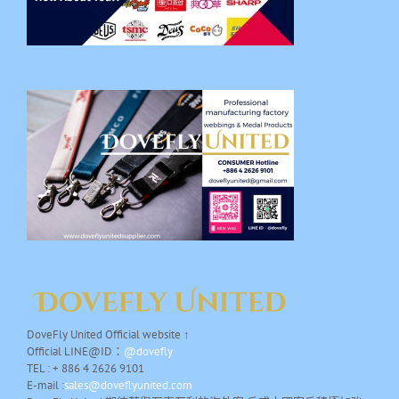
DoveFly United Official website ↑
Official LINE@ID：
@dovefly
TEL : + 886 4 2626 9101
E-mail :
sales@doveflyunited.com