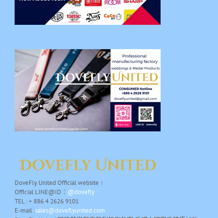
DoveFly United Official website ↑
Official LINE@ID：
@dovefly
TEL : + 886 4 2626 9101
E-mail :
sales@doveflyunited.com