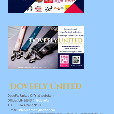
DoveFly United Official website ↑
Official LINE@ID：
@dovefly
TEL : + 886 4 2626 9101
E-mail :
sales@doveflyunited.com