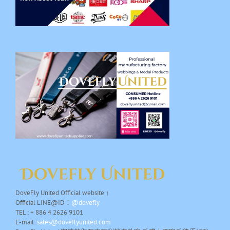
DoveFly United Official website ↑
Official LINE@ID：
@dovefly
TEL : + 886 4 2626 9101
E-mail :
sales@doveflyunited.com