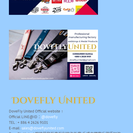
DoveFly United Official website ↑
Official LINE@ID：
@dovefly
TEL : + 886 4 2626 9101
E-mail :
sales@doveflyunited.com