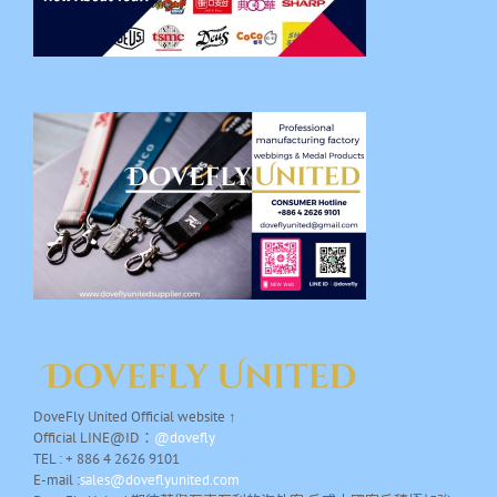
DoveFly United Official website ↑
Official LINE@ID：
@dovefly
TEL : + 886 4 2626 9101
E-mail :
sales@doveflyunited.com