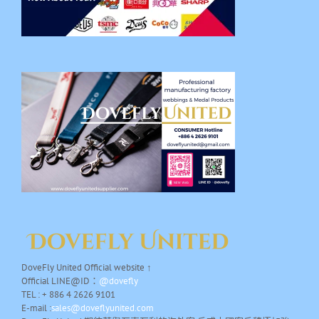
DoveFly United Official website ↑
Official LINE@ID：
@dovefly
TEL : + 886 4 2626 9101
E-mail :
sales@doveflyunited.com