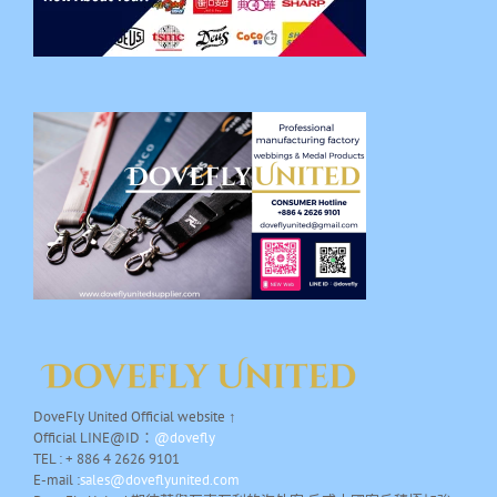
DoveFly United Official website ↑
Official LINE@ID：
@dovefly
TEL : + 886 4 2626 9101
E-mail :
sales@doveflyunited.com