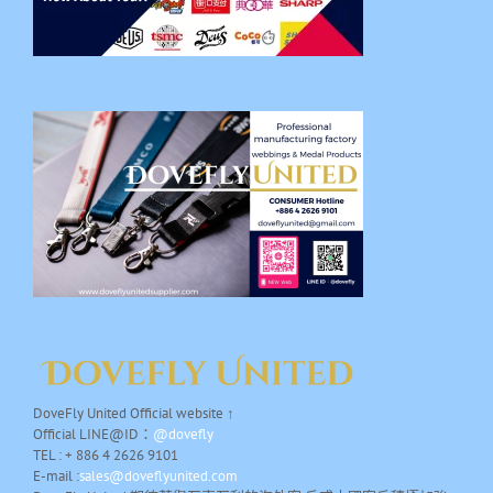
DoveFly United Official website ↑
Official LINE@ID：
@dovefly
TEL : + 886 4 2626 9101
E-mail :
sales@doveflyunited.com