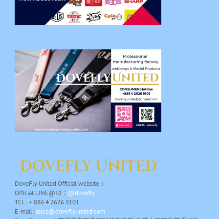
DoveFly United Official website ↑
Official LINE@ID：
@dovefly
TEL : + 886 4 2626 9101
E-mail :
sales@doveflyunited.com