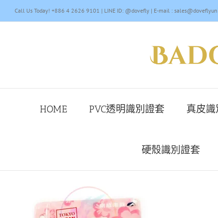
Skip
Call Us Today! +886 4 2626 9101 | LINE ID: @dovefly | E-mail : sales@doveflyun
to
content
HOME
PVC透明識別證套
真皮識
硬殼識別證套