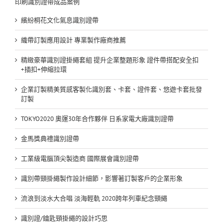
印刷識別證帶成品案例
繽紛桐花文化氣息識別證帶
織帶訂製應用設計 專業製作廠商推薦
精緻豪華識別證掛繩套組 提升企業整題形象 證件帶搭配安全扣
+插扣+伸縮拉環
企業訂製精美質感客製化識別套、卡套、證件套、悠遊卡套批發
訂製
TOKYO2020 奧運30年合作夥伴 日系家電大廠識別證帶
金馬獎典禮識別證帶
工業級電腦頂尖製造商 國際展會識別證帶
識別帶頸掛繩製作設計細節，影響著訂製客戶的企業形象
流浪到淡水大合唱 淡海輕軌 2020跨年列車紀念頸繩
識別證/鑰匙頸掛繩的設計巧思