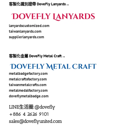
客製化識別證帶 DoveFly Lanyards→
lanyardscustomized.com
taiwanlanyards.com
supplierlanyards.com
客製化金屬 DoveFly Metal Craft→
metalbadgefactory.com
metalcraftsfactory.com
taiwanmetalcrafts.com
metalmedalfactory.com
doveflymetalbadge.com
LINE生活圈:
@dovefly
+886 4 2626 9101
sales@doveflyunited.com