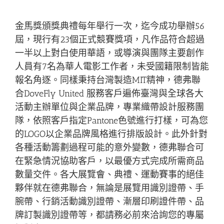
金馬獎頒獎典禮每年舉行一次，迄今成功舉辦56
屆，現行有23個正式競賽獎項，凡作品符合超過
一半以上對白使用華語，或導演與團隊主要創作
人員有7名為華人電影工作者，未受國籍限制皆能
報名角逐。同樣秉持台灣製造MIT精神，德弗聯
合DoveFly United 服務客戶遍佈臺灣與全球各大
活動主辦單位與企業品牌，專業織帶設計服務團
隊，依照客戶指定Pantone色號進行打樣，可為您
的LOGO以企業品牌風格進行排版設計。此外針對
各種活動籌劃過程可能的意外變數，德弗聯合可
在緊急情況協助客戶，以最優方式完成所需商品
數量交件。各大展覽會、典禮、運動賽事的絕佳
夥伴就在德弗聯合，無論是展覽用識別證帶、手
腕帶、行銷活動識別證帶、漸層印刷證件帶、品
牌訂製識別證帶等，都請務必前來洽詢您的專屬