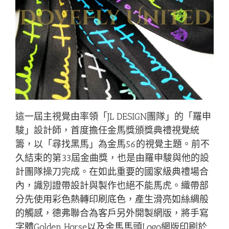
這一屆主視覺由率領「JL DESIGN團隊」的「羅申
駿」設計師，首度擔任金馬獎頒獎典禮視覺統
籌，以「尋找黑馬」為金馬56的視覺主題。前不
久結束的第33屆金曲獎，也是由羅申駿與他的設
計團隊操刀完成。在如此重要的國家級典禮場合
內，識別證帶設計與製作也絕不能馬虎。織帶部
分先使用彩色熱轉印刷底色，產生滑亮如絲綢般
的觸感，德弗聯合為客戶另外開製網版，將手寫
字體Golden Horse以及金馬馬頭Logo網版印刷於