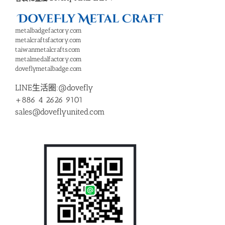
metalbadgefactory.com
metalcraftsfactory.com
taiwanmetalcrafts.com
metalmedalfactory.com
doveflymetalbadge.com
LINE生活圈:@dovefly
+886 4 2626 9101
sales@doveflyunited.com