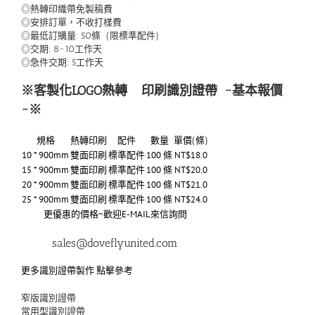
◎熱轉印織帶免製稿費
◎安排訂單，不收打樣費
◎最低訂購量: 50條 (限標準配件)
◎交期: 8~10工作天
◎急件交期: 5工作天
※客製化LOGO熱轉
印刷識別證帶
~基本報價
~※
規格
熱轉印刷
配件
數量
單價(條)
10 * 900mm
雙面印刷
標準配件
100 條
NT$18.0
15 * 900mm
雙面印刷
標準配件
100 條
NT$20.0
20 * 900mm
雙面印刷
標準配件
100 條
NT$21.0
25 * 900mm
雙面印刷
標準配件
100 條
NT$24.0
更優惠的價格~歡迎E-MAIL來信詢問
sales@doveflyunited.com
更多識別證帶製作 點擊參考
窄版識別證帶
常用型識別證帶