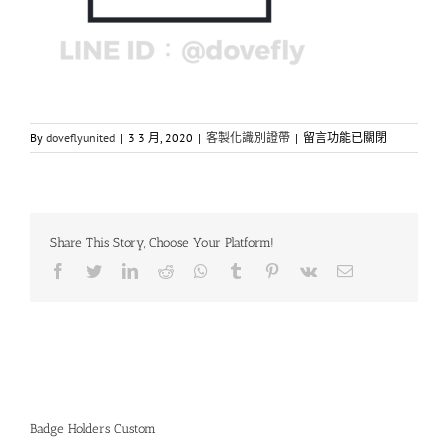
在
By
doveflyunited
|
3 3 月, 2020
|
客製化識別證帶
|
留言功能已關閉
〈金
馬
獎
典
禮
Share This Story, Choose Your Platform!
識
別
Facebook
Twitter
LinkedIn
Reddit
Whatsapp
Tumblr
Pinterest
Vk
Email
證
帶〉
中
Badge Holders Custom