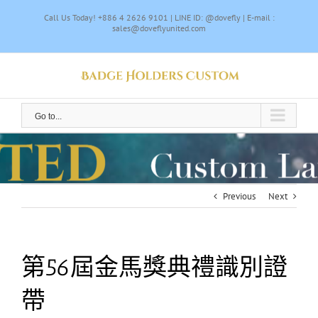
Skip
Call Us Today! +886 4 2626 9101 | LINE ID: @dovefly | E-mail :
to
sales@doveflyunited.com
content
Go to...
Previous
Next
第56屆金馬獎典禮識別證
帶