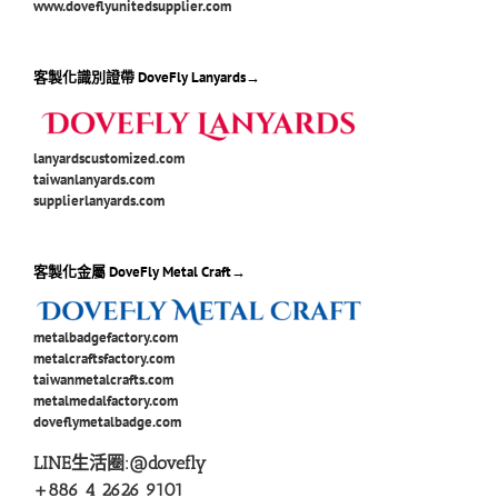
www.doveflyunitedsupplier.com
客製化識別證帶 DoveFly Lanyards→
lanyardscustomized.com
taiwanlanyards.com
supplierlanyards.com
客製化金屬 DoveFly Metal Craft→
metalbadgefactory.com
metalcraftsfactory.com
taiwanmetalcrafts.com
metalmedalfactory.com
doveflymetalbadge.com
LINE生活圈:
@dovefly
+886 4 2626 9101