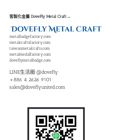
客製化金屬 DoveFly Metal Craft→
metalbadgefactory.com
metalcraftsfactory.com
taiwanmetalcrafts.com
metalmedalfactory.com
doveflymetalbadge.com
LINE生活圈:@dovefly
+886 4 2626 9101
sales@doveflyunited.com