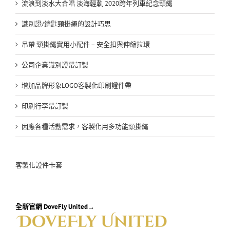
流浪到淡水大合唱 淡海輕軌 2020跨年列車紀念頸繩
識別證/鑰匙頸掛繩的設計巧思
吊帶 頸掛繩實用小配件 – 安全扣與伸縮拉環
公司企業識別證帶訂製
增加品牌形象LOGO客製化印刷證件帶
印刷行李帶訂製
因應各種活動需求，客製化用多功能頸掛繩
客製化證件卡套
全新官網 DoveFly United→