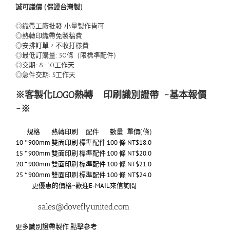
誠可議價 (保證台灣製)
◎織帶工廠批發 小量製作皆可
◎熱轉印織帶免製稿費
◎安排訂單，不收打樣費
◎最低訂購量: 50條 (限標準配件)
◎交期: 8~10工作天
◎急件交期: 5工作天
※客製化LOGO熱轉
印刷識別證帶
~基本報價
~※
規格
熱轉印刷
配件
數量
單價(條)
10 * 900mm
雙面印刷
標準配件
100 條
NT$18.0
15 * 900mm
雙面印刷
標準配件
100 條
NT$20.0
20 * 900mm
雙面印刷
標準配件
100 條
NT$21.0
25 * 900mm
雙面印刷
標準配件
100 條
NT$24.0
更優惠的價格~歡迎E-MAIL來信詢問
sales@doveflyunited.com
更多識別證帶製作 點擊參考