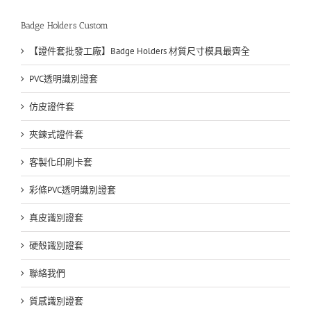
著
訂
Badge Holders Custom
製
客
【證件套批發工廠】Badge Holders 材質尺寸模具最齊全
戶
的
PVC透明識別證套
企
業
仿皮證件套
形
象〉
夾鍊式證件套
中
客製化印刷卡套
彩條PVC透明識別證套
真皮識別證套
硬殼識別證套
聯絡我們
質感識別證套