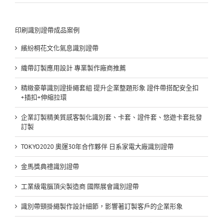
印刷識別證帶成品案例
繽紛桐花文化氣息識別證帶
織帶訂製應用設計 專業製作廠商推薦
精緻豪華識別證掛繩套組 提升企業整題形象 證件帶搭配安全扣
+插扣+伸縮拉環
企業訂製精美質感客製化識別套、卡套、證件套、悠遊卡套批發
訂製
TOKYO2020 奧運30年合作夥伴 日系家電大廠識別證帶
金馬獎典禮識別證帶
工業級電腦頂尖製造商 國際展會識別證帶
識別帶頸掛繩製作設計細節，影響著訂製客戶的企業形象