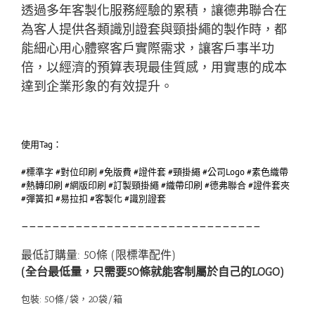
透過多年客製化服務經驗的累積，讓德弗聯合在
為客人提供各類識別證套與頸掛繩的製作時，都
能細心用心體察客戶實際需求，讓客戶事半功
倍，以經濟的預算表現最佳質感，用實惠的成本
達到企業形象的有效提升。
使用Tag：
#標準字 #對位印刷 #免版費 #證件套 #頸掛繩 #公司Logo #素色織帶
#熱轉印刷 #網版印刷 #訂製頸掛繩 #織帶印刷 #德弗聯合 #證件套夾
#彈簧扣 #易拉扣 #客製化 #識別證套
———————————————————————————————
最低訂購量: 50條 (限標準配件)
(全台最低量，只需要50條就能客制屬於自己的LOGO)
包裝: 50條/袋，20袋/箱