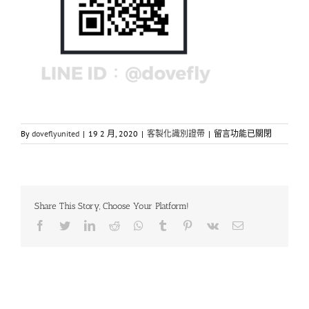
在
By
doveflyunited
|
19 2 月, 2020
|
客製化識別證帶
|
留言功能已關閉
〈識
別
帶
頸
掛
Share This Story, Choose Your Platform!
繩
製
Facebook
Twitter
LinkedIn
Reddit
Whatsapp
Tumblr
Pinterest
Vk
Email
作
設
計
細
節，
影
響