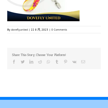
By
doveflyunited
|
22 8 月, 2023
|
0 Comments
Share This Story, Choose Your Platform!
Facebook
Twitter
LinkedIn
Reddit
Whatsapp
Tumblr
Pinterest
Vk
Email