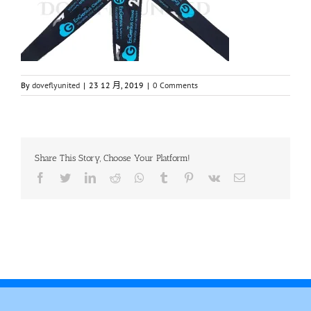
By
doveflyunited
|
23 12 月, 2019
|
0 Comments
Share This Story, Choose Your Platform!
Facebook
Twitter
LinkedIn
Reddit
Whatsapp
Tumblr
Pinterest
Vk
Email