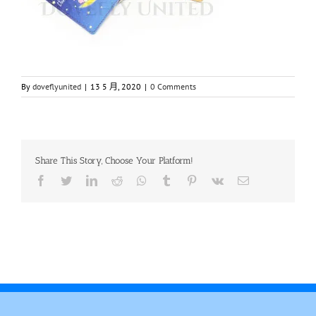
By
doveflyunited
|
13 5 月, 2020
|
0 Comments
Share This Story, Choose Your Platform!
Facebook
Twitter
LinkedIn
Reddit
Whatsapp
Tumblr
Pinterest
Vk
Email