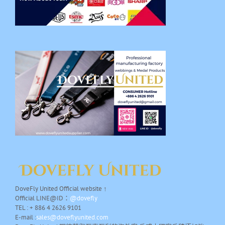
DoveFly United Official website ↑
Official LINE@ID：
@dovefly
TEL : + 886 4 2626 9101
E-mail :
sales@doveflyunited.com