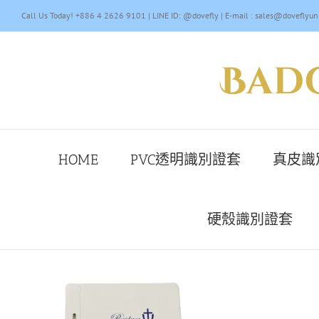
Skip
Call Us Today! +886 4 2626 9101 | LINE ID: @dovefly | E-mail : sales@doveflyun
to
content
HOME
PVC透明識別證套
真皮識
硬殼識別證套