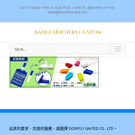
Skip
Call Us Today! +886 4 2626 9101 | LINE ID: @dovefly | E-mail :
to
sales@doveflyunited.com
content
Go to...
品質的要求、完善的服務，請選擇 DOVEFLY UNITED CO., LTD。